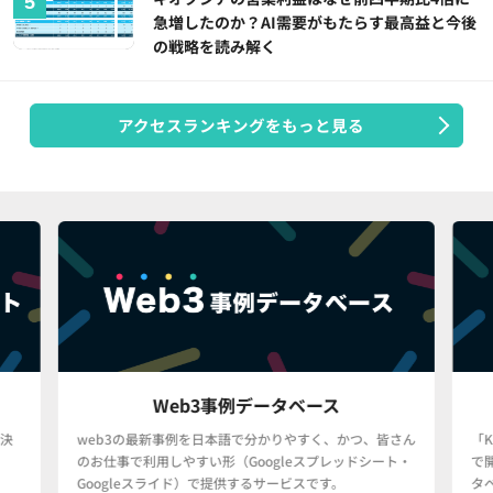
急増したのか？AI需要がもたらす最高益と今後
の戦略を読み解く
アクセスランキングをもっと見る
Web3事例データベース
決
web3の最新事例を日本語で分かりやすく、かつ、皆さん
「
のお仕事で利用しやすい形（Googleスプレッドシート・
で
Googleスライド）で提供するサービスです。
タ