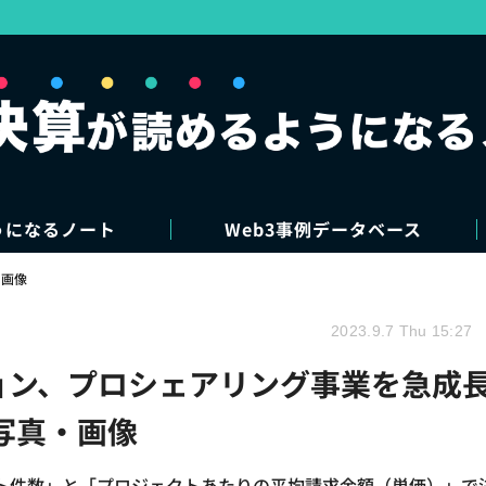
うになるノート
Web3事例データベース
・画像
2023.9.7 Thu 15:27
ション、プロシェアリング事業を急成
の写真・画像
ト件数」と「プロジェクトあたりの平均請求金額（単価）」で