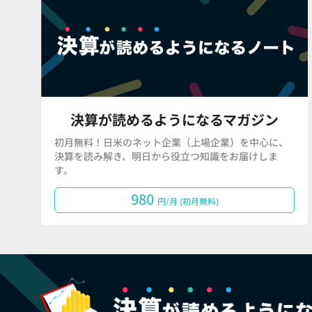
決算が読めるようになるマガジン
初月無料！日米のネット企業（上場企業）を中心に、
決算を読み解き、明日から役立つ知識をお届けしま
す。
980
円/月 (初月無料)