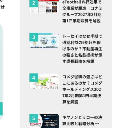
eFootball W杯効果で
ませ
全事業が躍進 コナミ
グループ2027年3月期
第1四半期決算を解説
トーセイはなぜ半期で
通期利益の9割超を稼
げるのか？不動産再生
の強さと名鉄提携が示
す成長戦略を解説
コメダ珈琲の強さはど
こにあるのか？コメダ
ホールディングス202
7年2月期第1四半期決
算を解説
キヤノンとリコーの決
算比較と戦略分析 ～