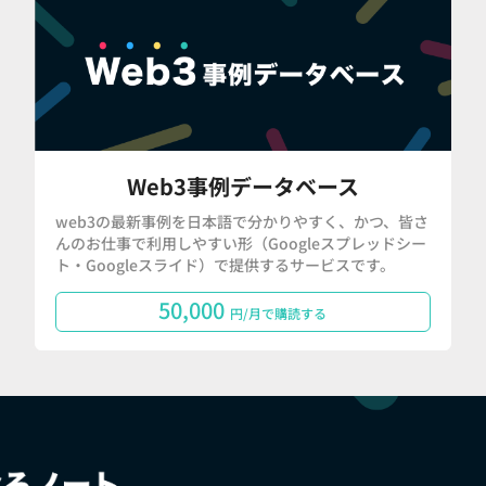
Web3事例データベース
web3の最新事例を日本語で分かりやすく、かつ、皆さ
んのお仕事で利用しやすい形（Googleスプレッドシー
ト・Googleスライド）で提供するサービスです。
50,000
円/月で購読する