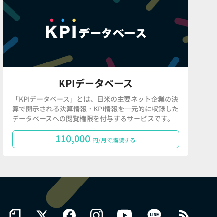
KPIデータベース
「KPIデータベース」とは、日米の主要ネット企業の決
算で開示される決算情報・KPI情報を一元的に収録した
データベースへの閲覧権限を付与するサービスです。
110,000
円/月で購読する