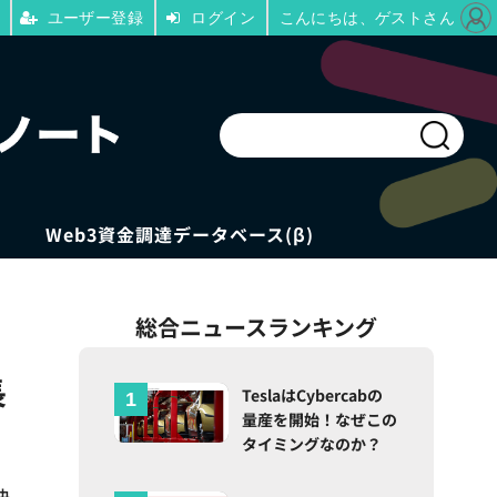
ユーザー登録
ログイン
こんにちは、ゲストさん
Web3資金調達データベース(β)
総合ニュースランキング
長
TeslaはCybercabの
量産を開始！なぜこの
タイミングなのか？
決