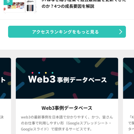
のか？4つの成長要因を解説
アクセスランキングをもっと見る
Web3事例データベース
決
web3の最新事例を日本語で分かりやすく、かつ、皆さん
「
のお仕事で利用しやすい形（Googleスプレッドシート・
で
Googleスライド）で提供するサービスです。
タ