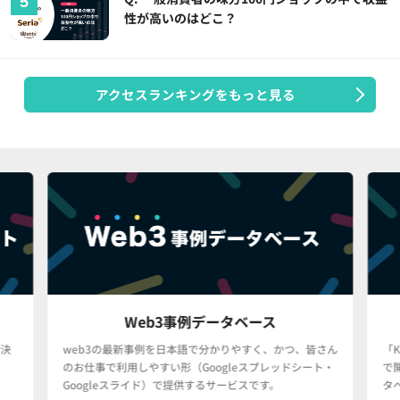
性が高いのはどこ？
アクセスランキングをもっと見る
Web3事例データベース
決
web3の最新事例を日本語で分かりやすく、かつ、皆さん
「
のお仕事で利用しやすい形（Googleスプレッドシート・
で
Googleスライド）で提供するサービスです。
タ