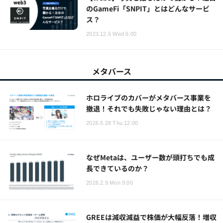
のGameFi「SNPIT」とはどんなサービ
ス？
2023.12.6 Wed 6:00
メタバース
ホロライブのカバーがメタバース事業を
撤退！それでも失敗じゃない理由とは？
2026.5.28 Thu 12:00
なぜMetaは、ユーザー数が頭打ちでも成
長できているのか？
2026.2.9 Mon 9:00
GREEは減収減益で株価が大幅反落！増収