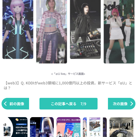
【web3】Q. KDDIがweb3領域に1,000億円以上の投資。新サービス「αU」と
は？
前の画像
この記事へ戻る
7/9
次の画像