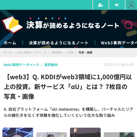
ホーム
決算が読めるようになるノート
Web3事例データ
ホーム
›
Web3事例データベース
›
業界動向
›
記事
›
写真・画像
Web3事例データベース
業界動向
2023.4.29 Sat 6:00
【web3】Q. KDDIがweb3領域に1,000億円以
上の投資。新サービス「αU」とは？ 7枚目の
写真・画像
A. 自社プラットフォーム「αU metaverse」を構築し、バーチャルとリア
ルの線引きをなくす体験を強化していくという壮大な取り組み