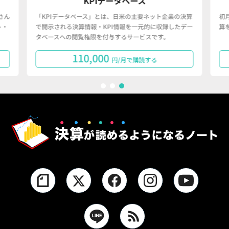
KPIデータベース
決算が読めるように
ベース」とは、日米の主要ネット企業の決算
初月無料！日米のネット企業（
算情報・KPI情報を一元的に収録したデー
算を読み解き、明日から役立つ知
覧権限を付与するサービスです。
10,000
980
円/月で購読する
円/月 (
1
2
3