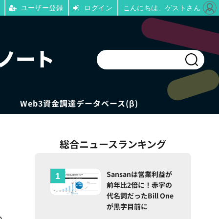
ユーザー登録
ログイン
こんにちは、ゲストさん
Web3資金調達データベース(β)
総合ニュースランキング
Sansanは営業利益が
前年比2倍に！赤字の
代名詞だったBill One
が黒字目前に
の