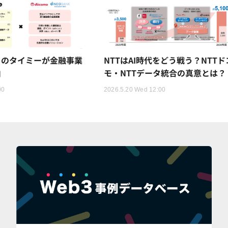
トのタイミーが金融事業
NTTはAI時代をどう戦う？NTTド
由
モ・NTTデータ統合の真意とは？
00
2026.5.20 Wed 12:00