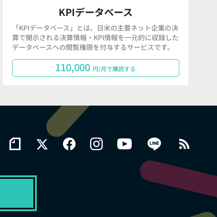
KPIデータベース
「KPIデータベース」とは、日米の主要ネット企業の決
算で開示される決算情報・KPI情報を一元的に収録した
データベースへの閲覧権限を付与するサービスです。
110,000
円/月で購読する