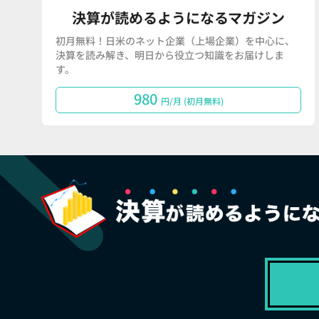
決算が読めるようになるマガジン
初月無料！日米のネット企業（上場企業）を中心に、
決算を読み解き、明日から役立つ知識をお届けしま
す。
980
円/月 (初月無料)