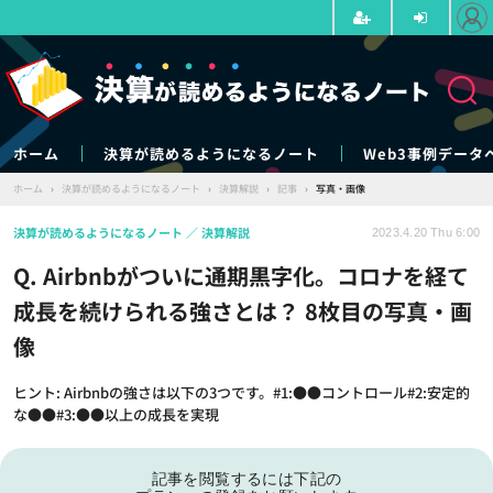
ホーム
決算が読めるようになるノート
Web3事例データ
ホーム
›
決算が読めるようになるノート
›
決算解説
›
記事
›
写真・画像
決算が読めるようになるノート
決算解説
2023.4.20 Thu 6:00
Q. Airbnbがついに通期黒字化。コロナを経て
成長を続けられる強さとは？ 8枚目の写真・画
像
ヒント: Airbnbの強さは以下の3つです。#1:●●コントロール#2:安定的
な●●#3:●●以上の成長を実現
記事を閲覧するには下記の