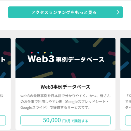
アクセスランキングをもっと見る
Web3事例データベース
決
web3の最新事例を日本語で分かりやすく、かつ、皆さん
「
のお仕事で利用しやすい形（Googleスプレッドシート・
で
Googleスライド）で提供するサービスです。
タ
50,000
円/月で購読する