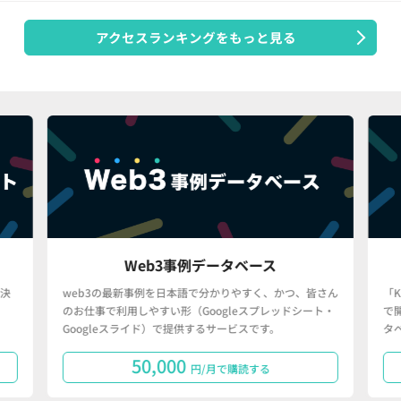
アクセスランキングをもっと見る
Web3事例データベース
決
web3の最新事例を日本語で分かりやすく、かつ、皆さん
「
のお仕事で利用しやすい形（Googleスプレッドシート・
で
Googleスライド）で提供するサービスです。
タ
50,000
円/月で購読する