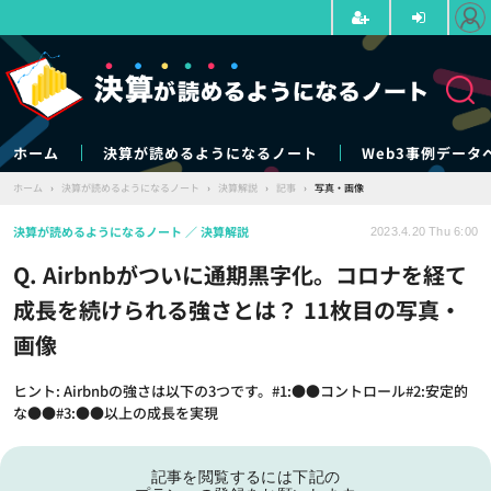
ホーム
決算が読めるようになるノート
Web3事例データ
ホーム
›
決算が読めるようになるノート
›
決算解説
›
記事
›
写真・画像
決算が読めるようになるノート
決算解説
2023.4.20 Thu 6:00
Q. Airbnbがついに通期黒字化。コロナを経て
成長を続けられる強さとは？ 11枚目の写真・
画像
ヒント: Airbnbの強さは以下の3つです。#1:●●コントロール#2:安定的
な●●#3:●●以上の成長を実現
記事を閲覧するには下記の