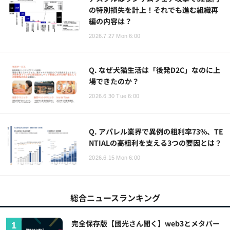
の特別損失を計上！それでも進む組織再
編の内容は？
2026.7.27 Mon 6:00
Q. なぜ犬猫生活は「後発D2C」なのに上
場できたのか？
2026.6.30 Tue 6:00
Q. アパレル業界で異例の粗利率73%、TE
NTIALの高粗利を支える3つの要因とは？
2026.6.15 Mon 6:00
総合ニュースランキング
完全保存版【國光さん聞く】web3とメタバー