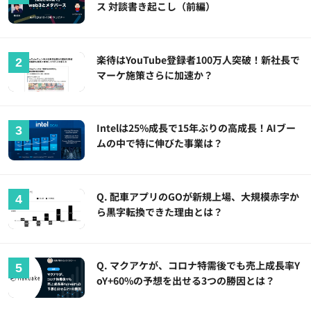
ス 対談書き起こし（前編）
楽待はYouTube登録者100万人突破！新社長で
マーケ施策さらに加速か？
Intelは25%成長で15年ぶりの高成長！AIブー
ムの中で特に伸びた事業は？
Q. 配車アプリのGOが新規上場、大規模赤字か
ら黒字転換できた理由とは？
Q. マクアケが、コロナ特需後でも売上成長率Y
oY+60%の予想を出せる3つの勝因とは？