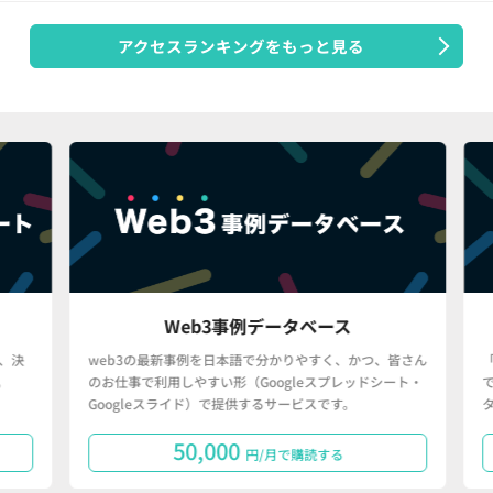
アクセスランキングをもっと見る
Web3事例データベース
決
web3の最新事例を日本語で分かりやすく、かつ、皆さん
「
のお仕事で利用しやすい形（Googleスプレッドシート・
で
Googleスライド）で提供するサービスです。
タ
50,000
円/月で購読する