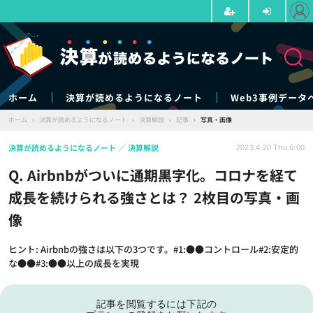
ホーム
決算が読めるようになるノート
Web3事例データ
ホーム
›
決算が読めるようになるノート
›
決算解説
›
記事
›
写真・画像
決算が読めるようになるノート
決算解説
2023.4.20 Thu 6:00
Q. Airbnbがついに通期黒字化。コロナを経て
成長を続けられる強さとは？ 2枚目の写真・画
像
ヒント: Airbnbの強さは以下の3つです。#1:●●コントロール#2:安定的
な●●#3:●●以上の成長を実現
記事を閲覧するには下記の