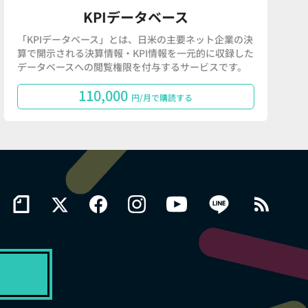
KPIデータベース
「KPIデータベース」とは、日米の主要ネット企業の決
算で開示される決算情報・KPI情報を一元的に収録した
データベースへの閲覧権限を付与するサービスです。
110,000
円/月で購読する