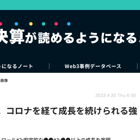
うになるノート
Web3事例データベース
・画像
2023.4.20 Thu 6:00
字化。コロナを経て成長を続けられる強
ントロール#2:安定的な●●#3:●●以上の成長を実現