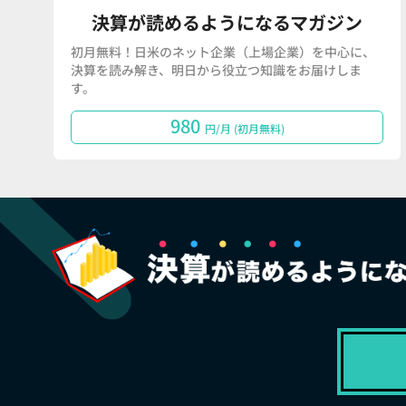
決算が読めるようになるマガジン
初月無料！日米のネット企業（上場企業）を中心に、
決算を読み解き、明日から役立つ知識をお届けしま
す。
980
円/月 (初月無料)