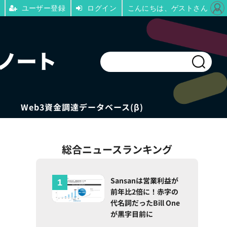
ユーザー登録
ログイン
こんにちは、ゲストさん
Web3資金調達データベース(β)
総合ニュースランキング
Sansanは営業利益が
前年比2倍に！赤字の
代名詞だったBill One
が黒字目前に