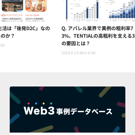
猫生活は「後発D2C」なの
Q. アパレル業界で異例の粗利率7
たのか？
3%、TENTIALの高粗利を支える
の要因とは？
:00
2026.6.15 Mon 6:00