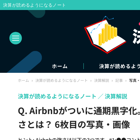
決算が読めるようになるノート
ホーム
決算が読めるよ
ホーム
›
決算が読めるようになるノート
›
決算解説
›
記事
›
写真
決算が読めるようになるノート
決算解説
Q. Airbnbがついに通期黒
さとは？ 6枚目の写真・画像
ヒント: Airbnbの強さは以下の3つです。#1:●●コ