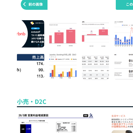
前の画像
こ
小売・D2C