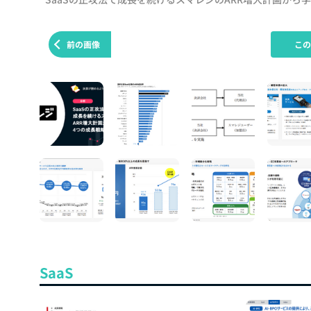
前の画像
こ
SaaS