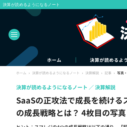
決算が読めるようになるノート
ホーム
決算が読めるよ
ホーム
›
決算が読めるようになるノート
›
決算解説
›
記事
›
写真
決算が読めるようになるノート
決算解説
SaaSの正攻法で成長を続ける
の成長戦略とは？ 4枚目の写
ヒント：スマレジの4つの成長戦略は以下の通り。【契