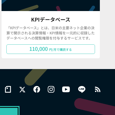
KPIデータベース
「KPIデータベース」とは、日米の主要ネット企業の決
算で開示される決算情報・KPI情報を一元的に収録した
データベースへの閲覧権限を付与するサービスです。
110,000
円/月で購読する