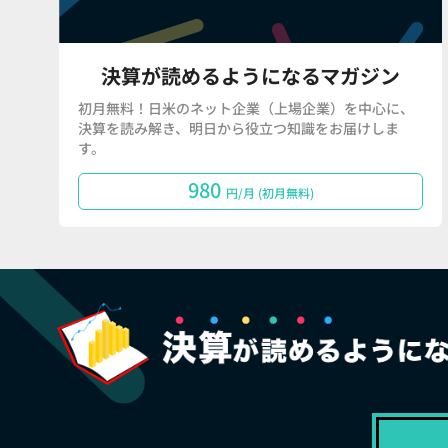
決算が読めるようになるマガジン
初月無料！日米のネット企業（上場企業）を中心に、
決算を読み解き、明日から役立つ知識をお届けしま
す。
980
円/月 (初月無料)