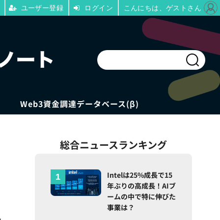
ユーザー登録
ログイン
こんにちは、ゲストさん
Web3資金調達データベース(β)
総合ニュースランキング
つ
Intelは25%成長で15
年ぶりの高成長！AIブ
ームの中で特に伸びた
事業は？
ッ