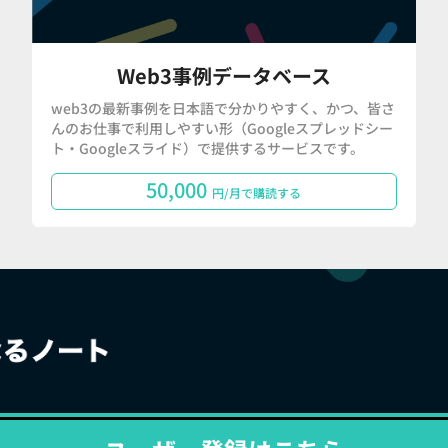
Web3事例データベース
web3の最新事例を日本語で分かりやすく、かつ、皆さ
んのお仕事で利用しやすい形（Googleスプレッドシー
ト・Googleスライド）で提供するサービスです。
50,000
円/月で購読する