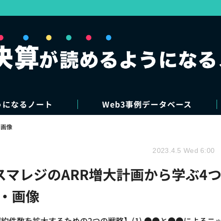
うになるノート
Web3事例データベース
・画像
2023.4.5 Wed 6:00
スマレジのARR増大計画から学ぶ4
真・画像
約件数を拡大するための2つの戦略】(1) ●●と●●によるニ