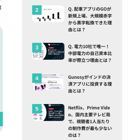
部
Q. 配車アプリのGOが
新規上場、大規模赤字
から黒字転換できた理
由とは？
Q. 電力10社で唯一！
中部電力の自己資本比
率が際立つ理由とは？
Gunosyがインドの決
済アプリに投資する理
由とは？
Netflix、Prime Vide
o、国内主要テレビ局
で、視聴者1人当たり
の制作費が最も少ない
のは？