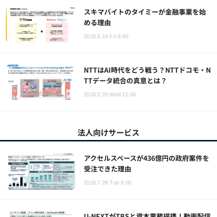
スキマバイトのタイミーが金融事業を始
める理由
2026.6.19 Fri 6:00
NTTはAI時代をどう戦う？NTTドコモ・N
TTデータ統合の真意とは？
2026.5.20 Wed 12:00
法人向けサービス
アクセルスペースが436億円の政府案件を
受注できた理由
2026.7.28 Tue 9:00
U-NEXTがTBSと資本業務提携！動画配信