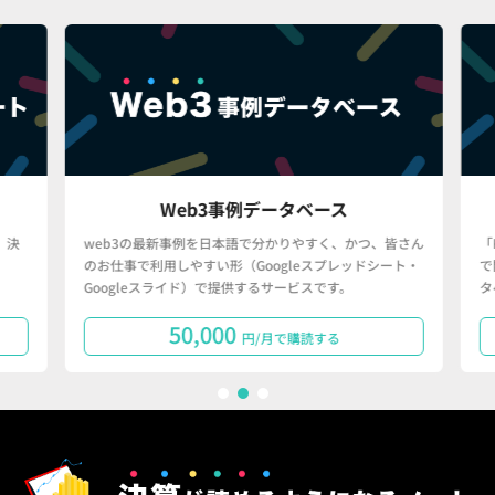
Web3事例データベース
決
web3の最新事例を日本語で分かりやすく、かつ、皆さん
「
のお仕事で利用しやすい形（Googleスプレッドシート・
で
Googleスライド）で提供するサービスです。
タ
50,000
円/月で購読する
1
2
3