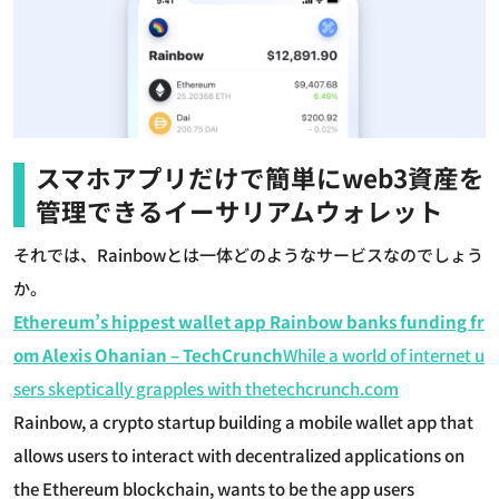
スマホアプリだけで簡単にweb3資産を
管理できるイーサリアムウォレット
それでは、Rainbowとは一体どのようなサービスなのでしょう
か。
Ethereum’s hippest wallet app Rainbow banks funding fr
om Alexis Ohanian – TechCrunch
While a world of internet u
sers skeptically grapples with
thetechcrunch.com
Rainbow, a crypto startup building a mobile wallet app that
allows users to interact with decentralized applications on
the Ethereum blockchain, wants to be the app users