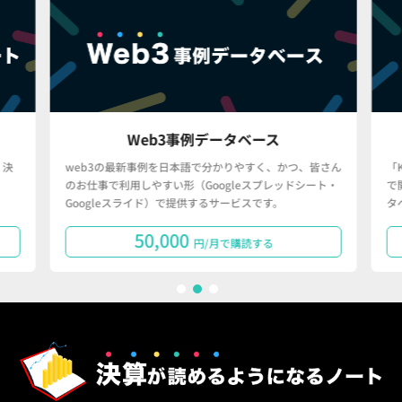
Web3事例データベース
決
web3の最新事例を日本語で分かりやすく、かつ、皆さん
「
のお仕事で利用しやすい形（Googleスプレッドシート・
で
Googleスライド）で提供するサービスです。
タ
50,000
円/月で購読する
1
2
3