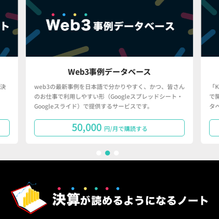
Web3事例データベース
決
web3の最新事例を日本語で分かりやすく、かつ、皆さん
「
のお仕事で利用しやすい形（Googleスプレッドシート・
で
Googleスライド）で提供するサービスです。
タ
50,000
円/月で購読する
1
2
3