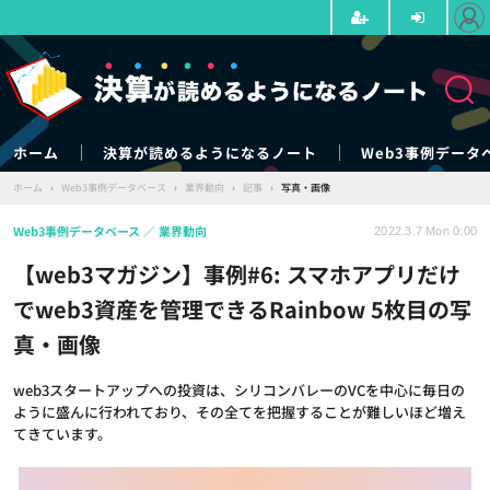
ホーム
決算が読めるようになるノート
Web3事例データ
ホーム
›
Web3事例データベース
›
業界動向
›
記事
›
写真・画像
Web3事例データベース
業界動向
2022.3.7 Mon 0:00
【web3マガジン】事例#6: スマホアプリだけ
でweb3資産を管理できるRainbow 5枚目の写
真・画像
web3スタートアップへの投資は、シリコンバレーのVCを中心に毎日の
ように盛んに行われており、その全てを把握することが難しいほど増え
てきています。