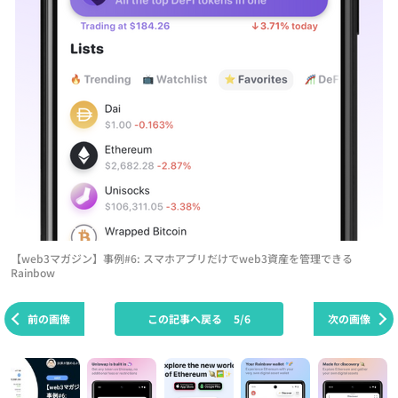
【web3マガジン】事例#6: スマホアプリだけでweb3資産を管理できる
Rainbow
前の画像
この記事へ戻る
5/6
次の画像