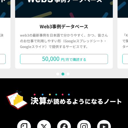
Web3事例データベース
決
web3の最新事例を日本語で分かりやすく、かつ、皆さん
「
のお仕事で利用しやすい形（Googleスプレッドシート・
で
Googleスライド）で提供するサービスです。
タ
50,000
円/月で購読する
1
2
3