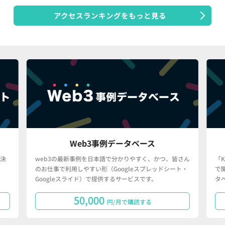
アクセスランキングをもっと見る
Web3事例データベース
決
web3の最新事例を日本語で分かりやすく、かつ、皆さん
「
のお仕事で利用しやすい形（Googleスプレッドシート・
で
Googleスライド）で提供するサービスです。
タ
50,000
円/月で購読する