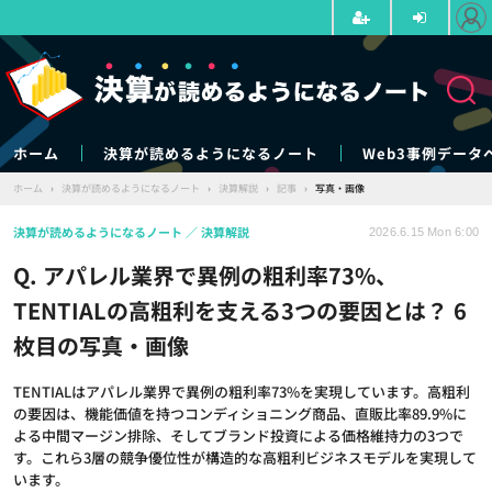
ホーム
決算が読めるようになるノート
Web3事例データ
ホーム
›
決算が読めるようになるノート
›
決算解説
›
記事
›
写真・画像
決算が読めるようになるノート
決算解説
2026.6.15 Mon 6:00
Q. アパレル業界で異例の粗利率73%、
TENTIALの高粗利を支える3つの要因とは？ 6
枚目の写真・画像
TENTIALはアパレル業界で異例の粗利率73%を実現しています。高粗利
の要因は、機能価値を持つコンディショニング商品、直販比率89.9%に
よる中間マージン排除、そしてブランド投資による価格維持力の3つで
す。これら3層の競争優位性が構造的な高粗利ビジネスモデルを実現して
います。