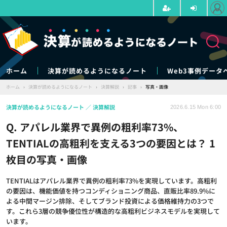
ホーム
決算が読めるようになるノート
Web3事例データ
ホーム
›
決算が読めるようになるノート
›
決算解説
›
記事
›
写真・画像
決算が読めるようになるノート
決算解説
2026.6.15 Mon 6:00
Q. アパレル業界で異例の粗利率73%、
TENTIALの高粗利を支える3つの要因とは？ 1
枚目の写真・画像
TENTIALはアパレル業界で異例の粗利率73%を実現しています。高粗利
の要因は、機能価値を持つコンディショニング商品、直販比率89.9%に
よる中間マージン排除、そしてブランド投資による価格維持力の3つで
す。これら3層の競争優位性が構造的な高粗利ビジネスモデルを実現して
います。