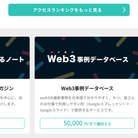
アクセスランキングをもっと見る
Web3事例データベース
、決
web3の最新事例を日本語で分かりやすく、かつ、皆さん
「
。
のお仕事で利用しやすい形（Googleスプレッドシート・
で
Googleスライド）で提供するサービスです。
タ
50,000
円/月で購読する