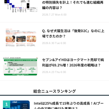
の特別損失を計上！それでも進む組織再
編の内容は？
2026.7.27 Mon 6:00
Q. なぜ犬猫生活は「後発D2C」なのに上
場できたのか？
2026.6.30 Tue 6:00
セブン&アイHDはヨークマート売却で純
利益が69.2%増！2026年度の戦略は？
2026.4.23 Thu 6:00
総合ニュースランキング
Intelは25%成長で15年ぶりの高成長！AIブー
ムの中で特に伸びた事業は？