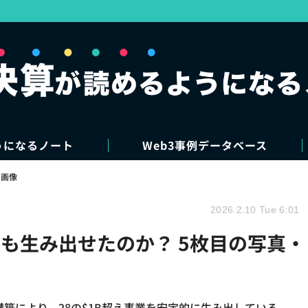
うになるノート
Web3事例データベース
・画像
2026.2.10 Tue 6:01
8個も生み出せたのか？ 5枚目の写真・
築により、28の$1B超え事業を安定的に生み出している。