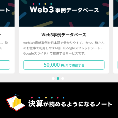
Web3事例データベース
決
web3の最新事例を日本語で分かりやすく、かつ、皆さん
「
のお仕事で利用しやすい形（Googleスプレッドシート・
で
Googleスライド）で提供するサービスです。
タ
50,000
円/月で購読する
1
2
3