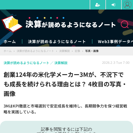
ホーム
決算が読めるようになるノート
Web3事例データ
ホーム
›
決算が読めるようになるノート
›
決算解説
›
記事
›
写真・画像
決算が読めるようになるノート
決算解説
2026.2.3 Tue 7:00
創業124年の米化学メーカー3Mが、不況下で
も成長を続けられる理由とは？ 4枚目の写真・
画像
3MはKPI徹底と市場選別で安定成長を維持し、長期競争力を保つ経営戦
略を実践している。
記事を閲覧するには下記の