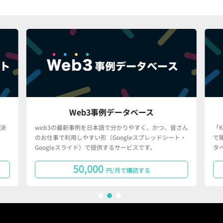
Web3事例データベース
決
web3の最新事例を日本語で分かりやすく、かつ、皆さん
「
のお仕事で利用しやすい形（Googleスプレッドシート・
で
Googleスライド）で提供するサービスです。
タ
50,000
円/月で購読する
1
2
3