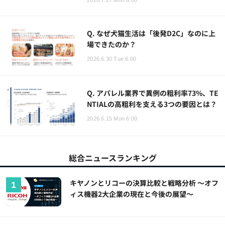
Q. なぜ犬猫生活は「後発D2C」なのに上
場できたのか？
2026.6.30 Tue 6:00
Q. アパレル業界で異例の粗利率73%、TE
NTIALの高粗利を支える3つの要因とは？
2026.6.15 Mon 6:00
総合ニュースランキング
キヤノンとリコーの決算比較と戦略分析 ～オフ
ィス機器2大企業の現在と今後の展望～