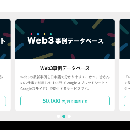
Web3事例データベース
決
web3の最新事例を日本語で分かりやすく、かつ、皆さん
「
のお仕事で利用しやすい形（Googleスプレッドシート・
で
Googleスライド）で提供するサービスです。
タ
50,000
円/月で購読する
1
2
3