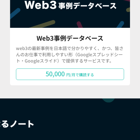
Web3事例データベース
web3の最新事例を日本語で分かりやすく、かつ、皆さ
んのお仕事で利用しやすい形（Googleスプレッドシー
ト・Googleスライド）で提供するサービスです。
50,000
円/月で購読する