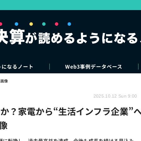
うになるノート
Web3事例データベース
・画像
2025.10.12 Sun 9:00
か？家電から“生活インフラ企業”
像
野に転換し、過去最高益を達成。今後も成長を続ける見込み。