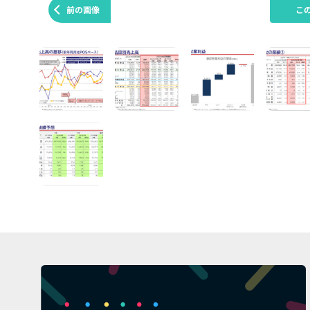
前の画像
こ