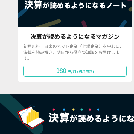
決算が読めるようになるマガジン
初月無料！日米のネット企業（上場企業）を中心に、
決算を読み解き、明日から役立つ知識をお届けしま
す。
980
円/月 (初月無料)