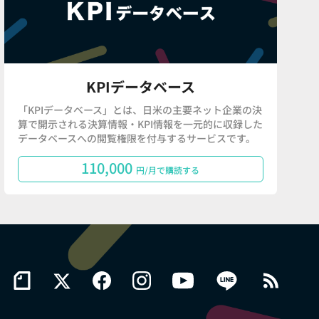
KPIデータベース
「KPIデータベース」とは、日米の主要ネット企業の決
算で開示される決算情報・KPI情報を一元的に収録した
データベースへの閲覧権限を付与するサービスです。
110,000
円/月で購読する