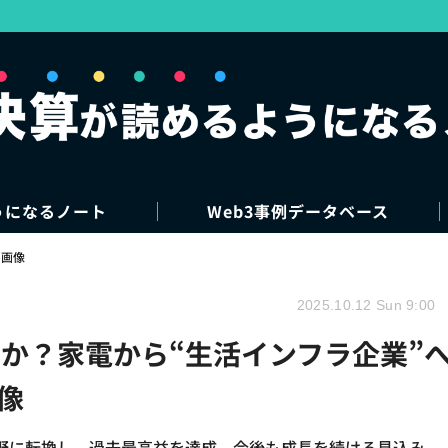
うになるノート
Web3事例データベース
・画像
2025.10.12 Sun 9:00
か？家電から“生活インフラ企業”
像
野に転換し、過去最高益を達成。今後も成長を続ける見込み。