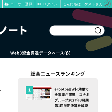
ユーザー登録
ログイン
こんにちは、ゲストさん
Web3資金調達データベース(β)
総合ニュースランキング
へ
eFootball W杯効果で
全事業が躍進 コナミ
グループ2027年3月期
第1四半期決算を解説