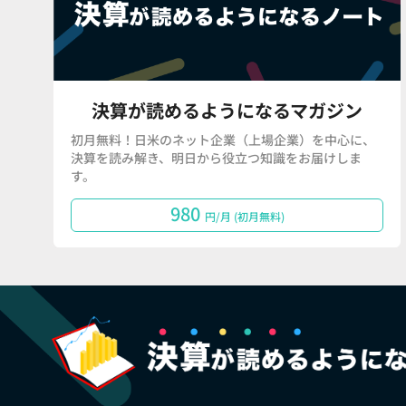
決算が読めるようになるマガジン
初月無料！日米のネット企業（上場企業）を中心に、
決算を読み解き、明日から役立つ知識をお届けしま
す。
980
円/月 (初月無料)