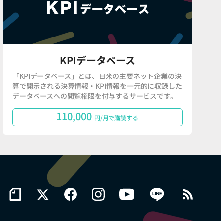
KPIデータベース
「KPIデータベース」とは、日米の主要ネット企業の決
算で開示される決算情報・KPI情報を一元的に収録した
データベースへの閲覧権限を付与するサービスです。
110,000
円/月で購読する