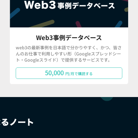
Web3事例データベース
web3の最新事例を日本語で分かりやすく、かつ、皆さ
んのお仕事で利用しやすい形（Googleスプレッドシー
ト・Googleスライド）で提供するサービスです。
50,000
円/月で購読する