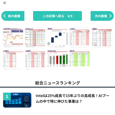
由
前の画像
この記事へ戻る
4/9
次の画像
総合ニュースランキング
Intelは25%成長で15年ぶりの高成長！AIブー
ムの中で特に伸びた事業は？