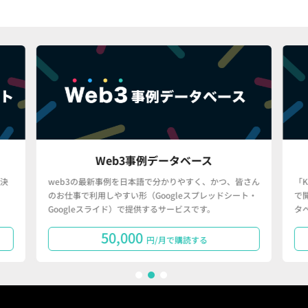
Web3事例データベース
決
web3の最新事例を日本語で分かりやすく、かつ、皆さん
「
のお仕事で利用しやすい形（Googleスプレッドシート・
で
Googleスライド）で提供するサービスです。
タ
50,000
円/月で購読する
1
2
3