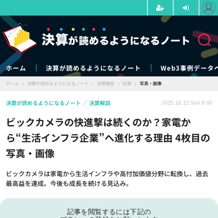
ホーム
決算が読めるようになるノート
Web3事例データ
ホーム
›
決算が読めるようになるノート
›
決算解説
›
記事
›
写真・画像
決算が読めるようになるノート
決算解説
2025.10.12 Sun 9:00
ビックカメラの快進撃は続くのか？家電か
ら“生活インフラ企業”へ進化する理由 4枚目の
写真・画像
ビックカメラは家電から生活インフラや高付加価値分野に転換し、過去
最高益を達成。今後も成長を続ける見込み。
記事を閲覧するには下記の