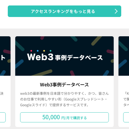
アクセスランキングをもっと見る
Web3事例データベース
決
web3の最新事例を日本語で分かりやすく、かつ、皆さん
「
のお仕事で利用しやすい形（Googleスプレッドシート・
で
Googleスライド）で提供するサービスです。
タ
50,000
円/月で購読する