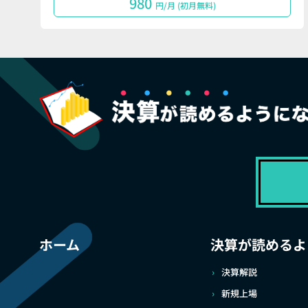
980
円/月 (初月無料)
ホーム
決算が読めるよ
決算解説
新規上場