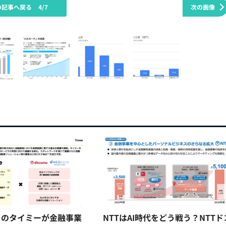
の記事へ戻る
4/7
次の画像
トのタイミーが金融事業
NTTはAI時代をどう戦う？NTTド