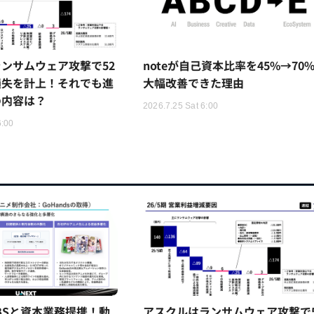
ンサムウェア攻撃で52
noteが自己資本比率を45%→70
損失を計上！それでも進
大幅改善できた理由
の内容は？
2026.7.25 Sat 6:00
6:00
TBSと資本業務提携！動
アスクルはランサムウェア攻撃で5