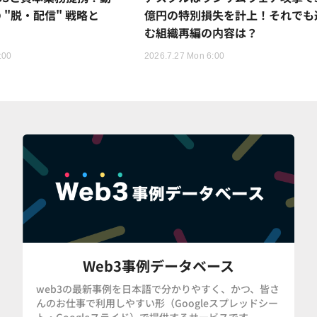
 "脱・配信" 戦略と
億円の特別損失を計上！それでも
む組織再編の内容は？
:00
2026.7.27 Mon 6:00
Web3事例データベース
web3の最新事例を日本語で分かりやすく、かつ、皆さ
んのお仕事で利用しやすい形（Googleスプレッドシー