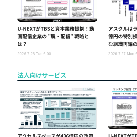
U-NEXTがTBSと資本業務提携！動
アスクルはラ
画配信企業の "脱・配信" 戦略と
億円の特別
は？
む組織再編
2026.7.28 Tue 6:00
2026.7.27 Mon 
法人向けサービス
アクセルスペースが436億円の政府
U-NEXTが