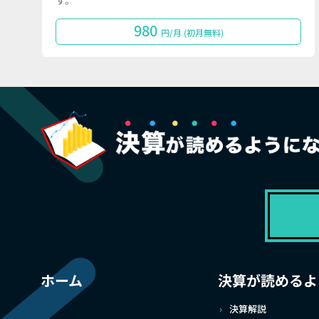
す。
980
円/月 (初月無料)
ホーム
決算が読めるよ
決算解説