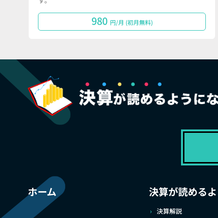
す。
980
円/月 (初月無料)
ホーム
決算が読めるよ
決算解説