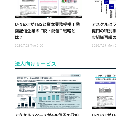
U-NEXTがTBSと資本業務提携！動
アスクルはラ
画配信企業の "脱・配信" 戦略と
億円の特別
は？
む組織再編
2026.7.28 Tue 6:00
2026.7.27 Mon 
法人向けサービス
アクセルスペースが436億円の政府
U-NEXTが