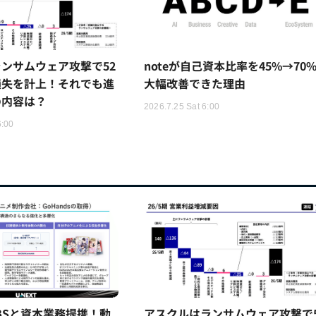
ンサムウェア攻撃で52
noteが自己資本比率を45%→70
損失を計上！それでも進
大幅改善できた理由
の内容は？
2026.7.25 Sat 6:00
6:00
TBSと資本業務提携！動
アスクルはランサムウェア攻撃で5