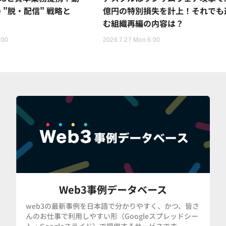
 "脱・配信" 戦略と
億円の特別損失を計上！それでも
む組織再編の内容は？
:00
2026.7.27 Mon 6:00
Web3事例データベース
web3の最新事例を日本語で分かりやすく、かつ、皆さ
んのお仕事で利用しやすい形（Googleスプレッドシー