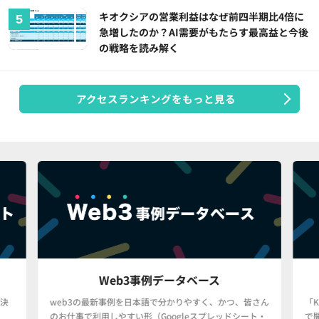
キオクシアの営業利益はなぜ前四半期比4倍に
急増したのか？AI需要がもたらす最高益と今後
の戦略を読み解く
アクセスランキングをもっと見る
Web3事例データベース
決
web3の最新事例を日本語で分かりやすく、かつ、皆さん
「
のお仕事で利用しやすい形（Googleスプレッドシート・
で