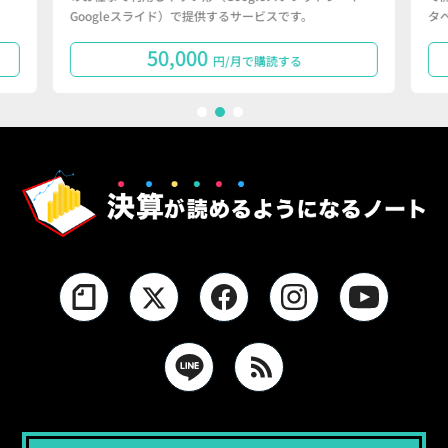
Googleスライド）で提供するサービスです。
タ
50,000
円/月で購読する
1
2
3