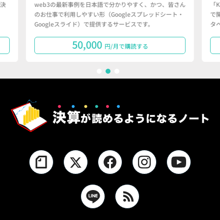
決
web3の最新事例を日本語で分かりやすく、かつ、皆さん
「
のお仕事で利用しやすい形（Googleスプレッドシート・
で
Googleスライド）で提供するサービスです。
タ
50,000
円/月で購読する
1
2
3