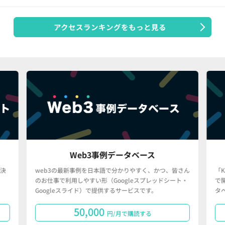
アクセスランキングをもっと見る
Web3事例データベース
決
web3の最新事例を日本語で分かりやすく、かつ、皆さん
「
のお仕事で利用しやすい形（Googleスプレッドシート・
で
Googleスライド）で提供するサービスです。
タ
50,000
円/月で購読する