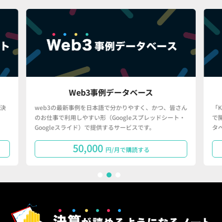
Web3事例データベース
決
web3の最新事例を日本語で分かりやすく、かつ、皆さん
「
のお仕事で利用しやすい形（Googleスプレッドシート・
で
Googleスライド）で提供するサービスです。
タ
50,000
円/月で購読する
1
2
3