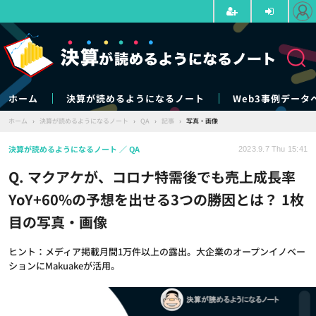
ホーム
決算が読めるようになるノート
Web3事例データ
ホーム
›
決算が読めるようになるノート
›
QA
›
記事
›
写真・画像
決算が読めるようになるノート
QA
2023.9.7 Thu 15:41
Q. マクアケが、コロナ特需後でも売上成長率
YoY+60%の予想を出せる3つの勝因とは？ 1枚
目の写真・画像
ヒント：メディア掲載月間1万件以上の露出。大企業のオープンイノベー
ションにMakuakeが活用。