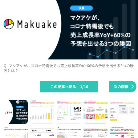
Q. マクアケが、コロナ特需後でも売上成長率YoY+60%の予想を出せる3つの勝
因とは？
この記事へ戻る
1/16
次の画像