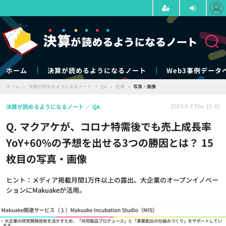
ホーム
決算が読めるようになるノート
Web3事例データ
ホーム
›
決算が読めるようになるノート
›
QA
›
記事
›
写真・画像
決算が読めるようになるノート
QA
2023.9.7 Thu 15:41
Q. マクアケが、コロナ特需後でも売上成長率
YoY+60%の予想を出せる3つの勝因とは？ 15
枚目の写真・画像
ヒント：メディア掲載月間1万件以上の露出。大企業のオープンイノベー
ションにMakuakeが活用。