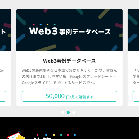
Web3事例データベース
決
web3の最新事例を日本語で分かりやすく、かつ、皆さん
「
のお仕事で利用しやすい形（Googleスプレッドシート・
で
Googleスライド）で提供するサービスです。
タ
50,000
円/月で購読する
1
2
3