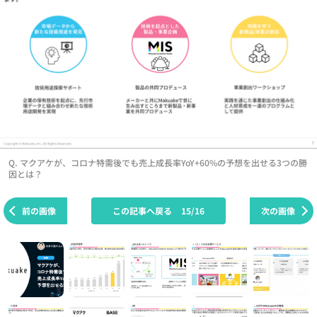
Q. マクアケが、コロナ特需後でも売上成長率YoY+60%の予想を出せる3つの勝
因とは？
前の画像
この記事へ戻る
15/16
次の画像