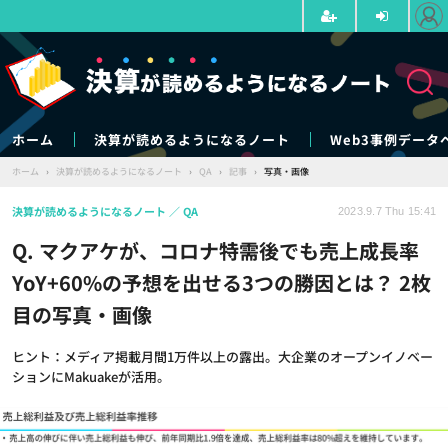
ホーム
決算が読めるようになるノート
Web3事例データ
ホーム
›
決算が読めるようになるノート
›
QA
›
記事
›
写真・画像
決算が読めるようになるノート
QA
2023.9.7 Thu 15:41
Q. マクアケが、コロナ特需後でも売上成長率
YoY+60%の予想を出せる3つの勝因とは？ 2枚
目の写真・画像
ヒント：メディア掲載月間1万件以上の露出。大企業のオープンイノベー
ションにMakuakeが活用。