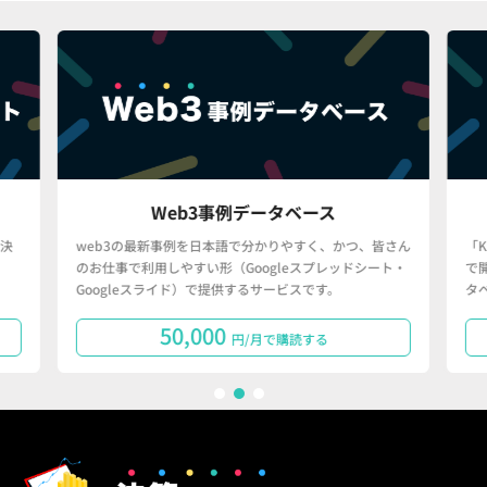
Web3事例データベース
決
web3の最新事例を日本語で分かりやすく、かつ、皆さん
「
のお仕事で利用しやすい形（Googleスプレッドシート・
で
Googleスライド）で提供するサービスです。
タ
50,000
円/月で購読する
1
2
3