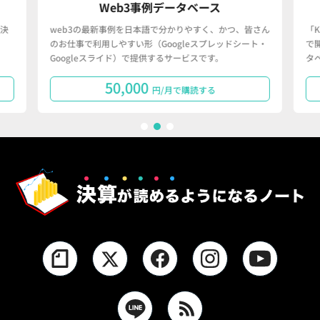
Web3事例データベース
決
web3の最新事例を日本語で分かりやすく、かつ、皆さん
「
のお仕事で利用しやすい形（Googleスプレッドシート・
で
Googleスライド）で提供するサービスです。
タ
50,000
円/月で購読する
1
2
3