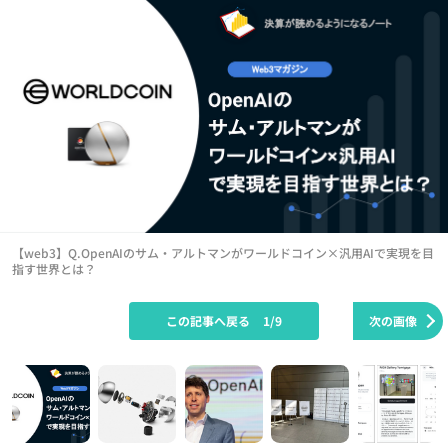
【web3】Q.OpenAIのサム・アルトマンがワールドコイン×汎用AIで実現を目
指す世界とは？
この記事へ戻る
1/9
次の画像