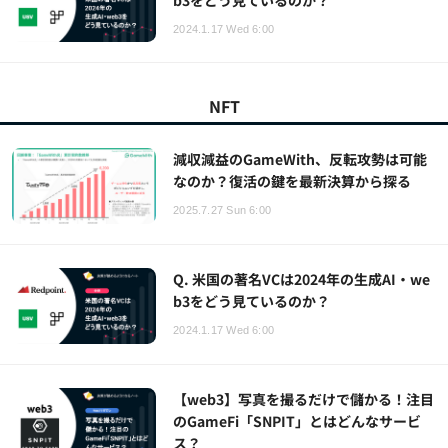
2024.1.17 Wed 6:00
NFT
減収減益のGameWith、反転攻勢は可能
なのか？復活の鍵を最新決算から探る
2025.7.27 Sun 6:00
Q. 米国の著名VCは2024年の生成AI・we
b3をどう見ているのか？
2024.1.17 Wed 6:00
【web3】写真を撮るだけで儲かる！注目
のGameFi「SNPIT」とはどんなサービ
ス？