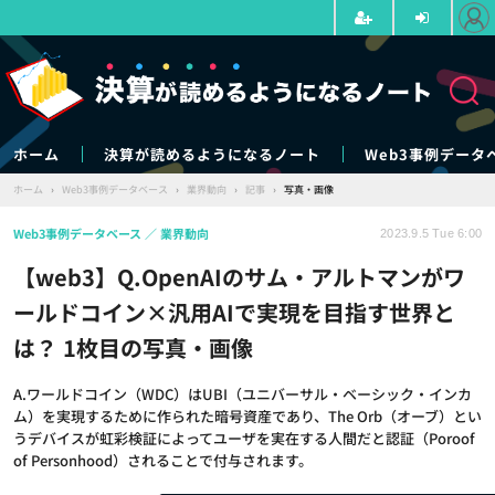
ホーム
決算が読めるようになるノート
Web3事例データ
ホーム
›
Web3事例データベース
›
業界動向
›
記事
›
写真・画像
Web3事例データベース
業界動向
2023.9.5 Tue 6:00
【web3】Q.OpenAIのサム・アルトマンがワ
ールドコイン×汎用AIで実現を目指す世界と
は？ 1枚目の写真・画像
A.ワールドコイン（WDC）はUBI（ユニバーサル・ベーシック・インカ
ム）を実現するために作られた暗号資産であり、The Orb（オーブ）とい
うデバイスが虹彩検証によってユーザを実在する人間だと認証（Poroof
of Personhood）されることで付与されます。