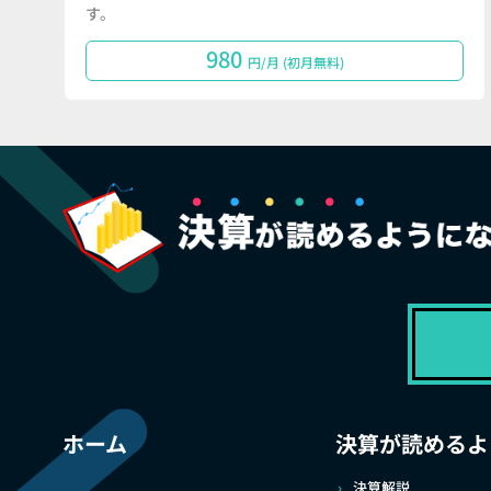
す。
980
円/月 (初月無料)
ホーム
決算が読めるよ
決算解説