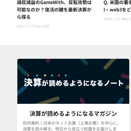
減収減益のGameWith、反転攻勢は
Q. 米国の著
可能なのか？復活の鍵を最新決算か
I・web3
ら探る
2024.1.17 Wed 
2025.7.27 Sun 6:00
決算が読めるようになるマガジン
初月無料！日米のネット企業（上場企業）を中心に、
決算を読み解き、明日から役立つ知識をお届けしま