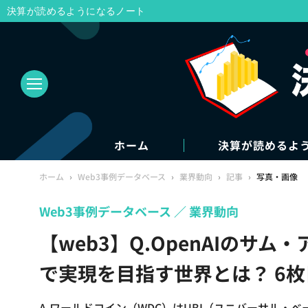
決算が読めるようになるノート
ホーム
決算が読めるよ
ホーム
›
Web3事例データベース
›
業界動向
›
記事
›
写真・画像
Web3事例データベース
業界動向
【web3】Q.OpenAIのサ
で実現を目指す世界とは？ 6
A.ワールドコイン（WDC）はUBI（ユニバーサル