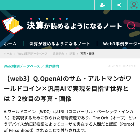
ホーム
決算が読めるようになるノート
Web3事例データ
ホーム
›
Web3事例データベース
›
業界動向
›
記事
›
写真・画像
Web3事例データベース
業界動向
2023.9.5 Tue 6:00
【web3】Q.OpenAIのサム・アルトマンがワ
ールドコイン×汎用AIで実現を目指す世界と
は？ 2枚目の写真・画像
A.ワールドコイン（WDC）はUBI（ユニバーサル・ベーシック・インカ
ム）を実現するために作られた暗号資産であり、The Orb（オーブ）とい
うデバイスが虹彩検証によってユーザを実在する人間だと認証（Poroof
of Personhood）されることで付与されます。