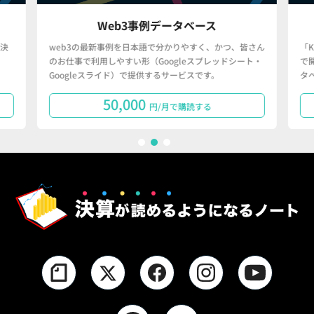
Web3事例データベース
決
web3の最新事例を日本語で分かりやすく、かつ、皆さん
「
のお仕事で利用しやすい形（Googleスプレッドシート・
で
Googleスライド）で提供するサービスです。
タ
50,000
円/月で購読する
1
2
3