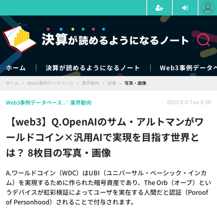
ホーム
決算が読めるようになるノート
Web3事例データ
ホーム
›
Web3事例データベース
›
業界動向
›
記事
›
写真・画像
Web3事例データベース
業界動向
2023.9.5 Tue 6:00
【web3】Q.OpenAIのサム・アルトマンがワ
ールドコイン×汎用AIで実現を目指す世界と
は？ 8枚目の写真・画像
A.ワールドコイン（WDC）はUBI（ユニバーサル・ベーシック・インカ
ム）を実現するために作られた暗号資産であり、The Orb（オーブ）とい
うデバイスが虹彩検証によってユーザを実在する人間だと認証（Poroof
of Personhood）されることで付与されます。