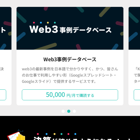
Web3事例データベース
決
web3の最新事例を日本語で分かりやすく、かつ、皆さん
「
のお仕事で利用しやすい形（Googleスプレッドシート・
で
Googleスライド）で提供するサービスです。
タ
50,000
円/月で購読する
1
2
3