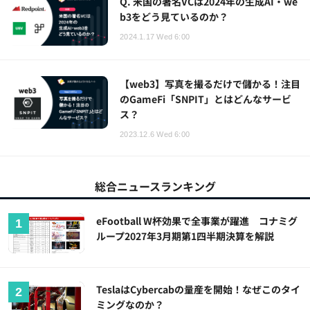
Q. 米国の著名VCは2024年の生成AI・we
b3をどう見ているのか？
2024.1.17 Wed 6:00
【web3】写真を撮るだけで儲かる！注目
のGameFi「SNPIT」とはどんなサービ
ス？
2023.12.6 Wed 6:00
総合ニュースランキング
eFootball W杯効果で全事業が躍進 コナミグ
ループ2027年3月期第1四半期決算を解説
TeslaはCybercabの量産を開始！なぜこのタイ
ミングなのか？