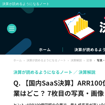
決算が読めるようになるノート
ホーム
決算が読めるよ
ホーム
›
決算が読めるようになるノート
›
決算解説
›
記事
›
写真
決算が読めるようになるノート
決算解説
Q. 【国内SaaS決算】ARR
業はどこ？ 7枚目の写真・画像
ヒント :ARR100億円超の企業で、最も成長率が高い