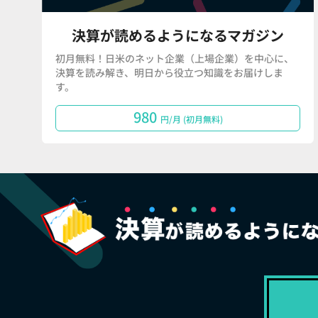
決算が読めるようになるマガジン
初月無料！日米のネット企業（上場企業）を中心に、
決算を読み解き、明日から役立つ知識をお届けしま
す。
980
円/月 (初月無料)