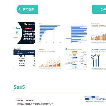
前の画像
こ
SaaS