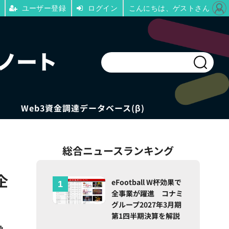
ユーザー登録
ログイン
こんにちは、ゲストさん
Web3資金調達データベース(β)
総合ニュースランキング
企
eFootball W杯効果で
全事業が躍進 コナミ
グループ2027年3月期
第1四半期決算を解説
急