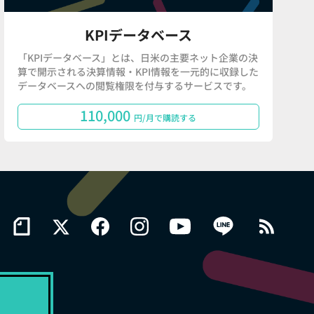
KPIデータベース
「KPIデータベース」とは、日米の主要ネット企業の決
算で開示される決算情報・KPI情報を一元的に収録した
データベースへの閲覧権限を付与するサービスです。
110,000
円/月で購読する