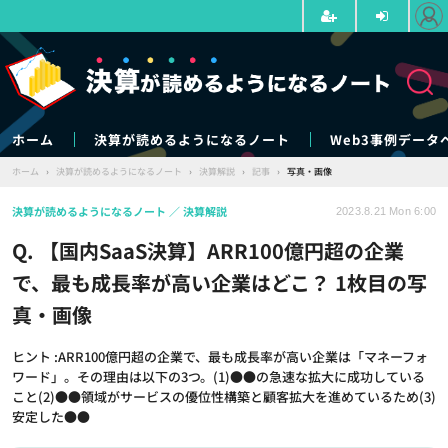
ホーム
決算が読めるようになるノート
Web3事例データ
ホーム
›
決算が読めるようになるノート
›
決算解説
›
記事
›
写真・画像
決算が読めるようになるノート
決算解説
2023.8.21 Mon 6:00
Q. 【国内SaaS決算】ARR100億円超の企業
で、最も成長率が高い企業はどこ？ 1枚目の写
真・画像
ヒント :ARR100億円超の企業で、最も成長率が高い企業は「マネーフォ
ワード」。その理由は以下の3つ。(1)●●の急速な拡大に成功している
こと(2)●●領域がサービスの優位性構築と顧客拡大を進めているため(3)
安定した●●