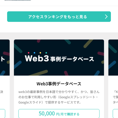
アクセスランキングをもっと見る
Web3事例データベース
決
web3の最新事例を日本語で分かりやすく、かつ、皆さん
「
のお仕事で利用しやすい形（Googleスプレッドシート・
で
Googleスライド）で提供するサービスです。
タ
50,000
円/月で購読する