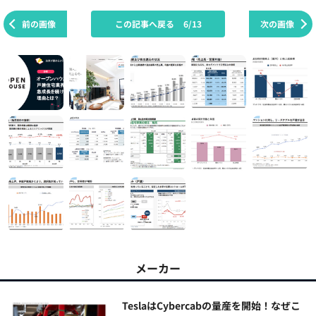
前の画像
この記事へ戻る
6/13
次の画像
メーカー
TeslaはCybercabの量産を開始！なぜこ