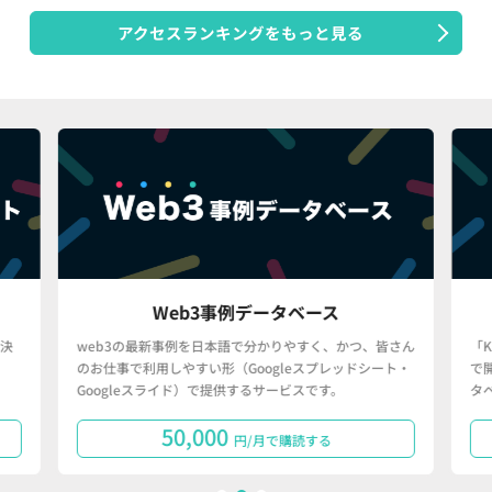
アクセスランキングをもっと見る
Web3事例データベース
決
web3の最新事例を日本語で分かりやすく、かつ、皆さん
「
のお仕事で利用しやすい形（Googleスプレッドシート・
で
Googleスライド）で提供するサービスです。
タ
50,000
円/月で購読する