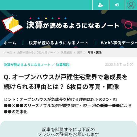
ホーム
決算が読めるようになるノート
Web3事例データ
ホーム
›
決算が読めるようになるノート
›
決算解説
›
記事
›
写真・画像
決算が読めるようになるノート
決算解説
2023.8.3 Thu 6:00
Q. オープンハウスが戸建住宅業界で急成長を
続けられる理由とは？ 6枚目の写真・画像
ヒント：オープンハウスが急成長を続ける理由は以下の2つ・#1
●●×●●のリーズナブルな選択肢を提供・#2 土地の●●→●●による
●●の効率化
記事を閲覧するには下記の
プランへの登録をお願いします