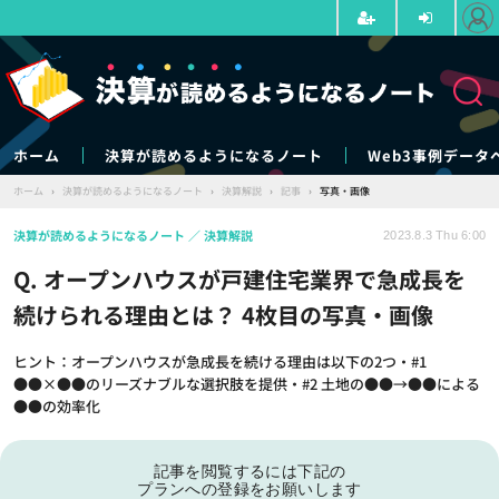
ホーム
決算が読めるようになるノート
Web3事例データ
ホーム
›
決算が読めるようになるノート
›
決算解説
›
記事
›
写真・画像
決算が読めるようになるノート
決算解説
2023.8.3 Thu 6:00
Q. オープンハウスが戸建住宅業界で急成長を
続けられる理由とは？ 4枚目の写真・画像
ヒント：オープンハウスが急成長を続ける理由は以下の2つ・#1
●●×●●のリーズナブルな選択肢を提供・#2 土地の●●→●●による
●●の効率化
記事を閲覧するには下記の
プランへの登録をお願いします