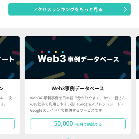
アクセスランキングをもっと見る
Web3事例データベース
、決
web3の最新事例を日本語で分かりやすく、かつ、皆さん
「
のお仕事で利用しやすい形（Googleスプレッドシート・
で
Googleスライド）で提供するサービスです。
タ
50,000
円/月で購読する