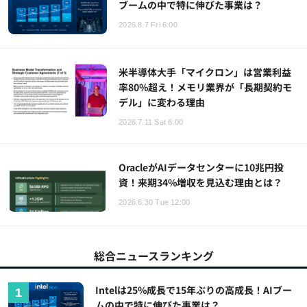
ブームの中で特に伸びた事業は？
2026.8.7 Fri 6:00
米半導体大手「マイクロン」は営業利益
率80%超え！メモリ業界が「長期契約モ
デル」に変わる理由
2026.7.11 Sat 6:00
OracleがAIデータセンターに10兆円投
資！来期34%増収を見込む理由とは？
2026.6.30 Tue 12:00
総合ニュースランキング
Intelは25%成長で15年ぶりの高成長！AIブー
ムの中で特に伸びた事業は？