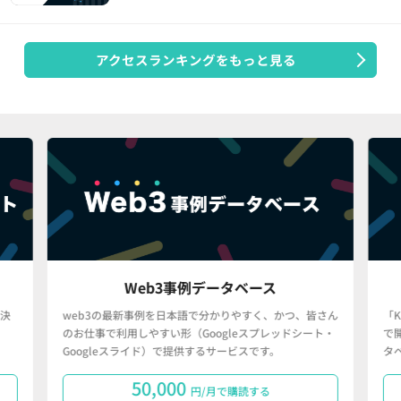
アクセスランキングをもっと見る
Web3事例データベース
決
web3の最新事例を日本語で分かりやすく、かつ、皆さん
「
のお仕事で利用しやすい形（Googleスプレッドシート・
で
Googleスライド）で提供するサービスです。
タ
50,000
円/月で購読する