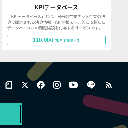
KPIデータベース
「KPIデータベース」とは、日米の主要ネット企業の決
算で開示される決算情報・KPI情報を一元的に収録した
データベースへの閲覧権限を付与するサービスです。
110,000
円/月で購読する