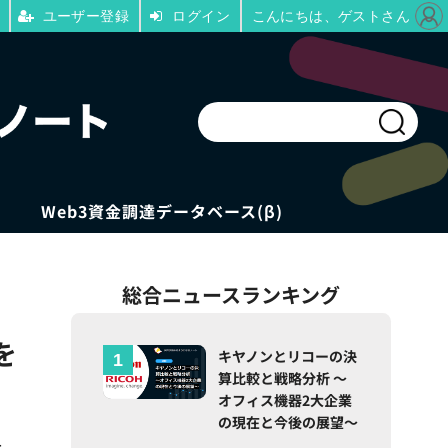
ユーザー登録
ログイン
こんにちは、ゲストさん
Web3資金調達データベース(β)
総合ニュースランキング
を
キヤノンとリコーの決
算比較と戦略分析 ～
オフィス機器2大企業
の現在と今後の展望～
大