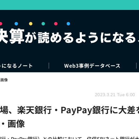
うになるノート
Web3事例データベース
・画像
2023.3.21 Tue 6:00
上場、楽天銀行・PayPay銀行に大差
真・画像
行・PayPay銀行）との比較において、住信SBIネット銀行が