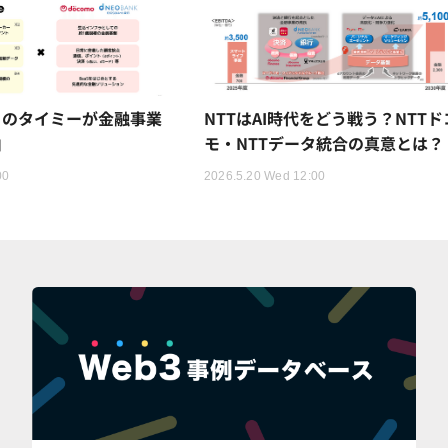
トのタイミーが金融事業
NTTはAI時代をどう戦う？NTTド
由
モ・NTTデータ統合の真意とは？
00
2026.5.20 Wed 12:00