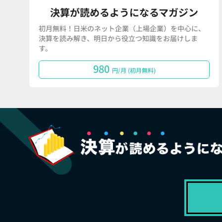
決算が読めるようになるマガジン
初月無料！日米のネット企業（上場企業）を中心に、
決算を読み解き、明日から役立つ知識をお届けしま
す。
980
円/月 (初月無料)