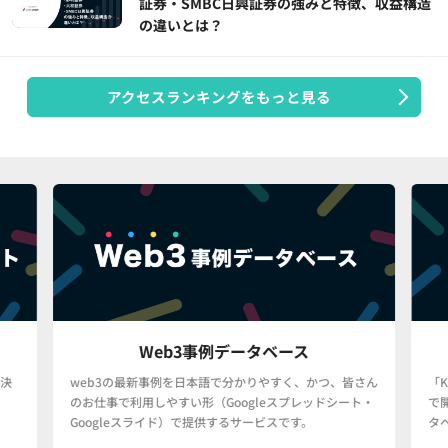
証券・SMBC日興証券の強みと特徴、収益構造
の違いとは？
アクセスランキングをもっと見る
Web3事例データベース
決
web3の最新事例を日本語で分かりやすく、かつ、皆さん
「
のお仕事で利用しやすい形（Googleスプレッドシート・
で
Googleスライド）で提供するサービスです。
タ