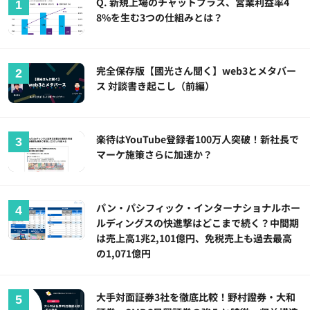
Q. 新規上場のチャットプラス、営業利益率4
8%を生む3つの仕組みとは？
完全保存版【國光さん聞く】web3とメタバー
ス 対談書き起こし（前編）
楽待はYouTube登録者100万人突破！新社長で
マーケ施策さらに加速か？
パン・パシフィック・インターナショナルホー
ルディングスの快進撃はどこまで続く？中間期
は売上高1兆2,101億円、免税売上も過去最高
の1,071億円
大手対面証券3社を徹底比較！野村證券・大和