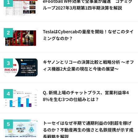
eFootball W杯効果で全事業が躍進 コナミグ
ループ2027年3月期第1四半期決算を解説
TeslaはCybercabの量産を開始！なぜこのタイ
ミングなのか？
キヤノンとリコーの決算比較と戦略分析 ～オフ
ィス機器2大企業の現在と今後の展望～
Q. 新規上場のチャットプラス、営業利益率4
8%を生む3つの仕組みとは？
トーセイはなぜ半期で通期利益の9割超を稼げ
るのか？不動産再生の強さと名鉄提携が示す成
長戦略を解説