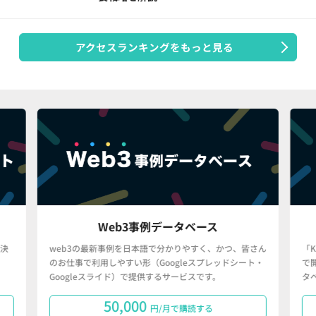
アクセスランキングをもっと見る
Web3事例データベース
決
web3の最新事例を日本語で分かりやすく、かつ、皆さん
「
のお仕事で利用しやすい形（Googleスプレッドシート・
で
Googleスライド）で提供するサービスです。
タ
50,000
円/月で購読する