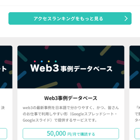
アクセスランキングをもっと見る
Web3事例データベース
決
web3の最新事例を日本語で分かりやすく、かつ、皆さん
「
のお仕事で利用しやすい形（Googleスプレッドシート・
で
Googleスライド）で提供するサービスです。
タ
50,000
円/月で購読する