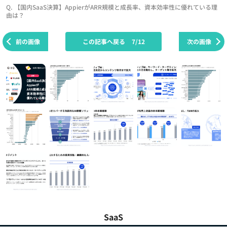
Q. 【国内SaaS決算】AppierがARR規模と成長率、資本効率性に優れている理
由は？
前の画像
この記事へ戻る
7/12
次の画像
SaaS