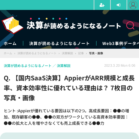
ホーム
決算が読めるようになるノート
Web3事例データ
ホーム
›
決算が読めるようになるノート
›
決算解説
›
記事
›
写真・画像
決算が読めるようになるノート
決算解説
2023.3.20 Mon 6:06
Q. 【国内SaaS決算】AppierがARR規模と成長
率、資本効率性に優れている理由は？ 7枚目の
写真・画像
ヒント :Appierが優れている要因は以下の2つ。高成長要因：●●の増
加、既存顧客の●●、●●の双方がワークしている高資本効率要因：
●●の拡大と人を増やさなくても売上成長できる●●力