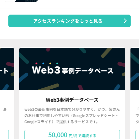
アクセスランキングをもっと見る
Web3事例データベース
決
web3の最新事例を日本語で分かりやすく、かつ、皆さん
「
のお仕事で利用しやすい形（Googleスプレッドシート・
で
Googleスライド）で提供するサービスです。
タ
50,000
円/月で購読する