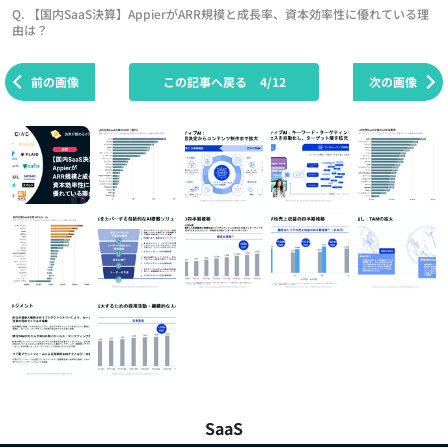
Q. 【国内SaaS決算】AppierがARR規模と成長率、資本効率性に優れている理
由は？
前の画像
この記事へ戻る
4/12
次の画像
SaaS