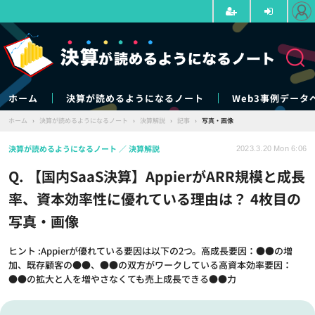
ホーム
決算が読めるようになるノート
Web3事例データ
ホーム
›
決算が読めるようになるノート
›
決算解説
›
記事
›
写真・画像
決算が読めるようになるノート
決算解説
2023.3.20 Mon 6:06
Q. 【国内SaaS決算】AppierがARR規模と成長
率、資本効率性に優れている理由は？ 4枚目の
写真・画像
ヒント :Appierが優れている要因は以下の2つ。高成長要因：●●の増
加、既存顧客の●●、●●の双方がワークしている高資本効率要因：
●●の拡大と人を増やさなくても売上成長できる●●力