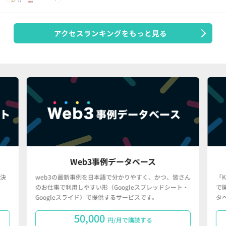
アクセスランキングをもっと見る
Web3事例データベース
決
web3の最新事例を日本語で分かりやすく、かつ、皆さん
「
のお仕事で利用しやすい形（Googleスプレッドシート・
で
Googleスライド）で提供するサービスです。
タ
50,000
円/月で購読する