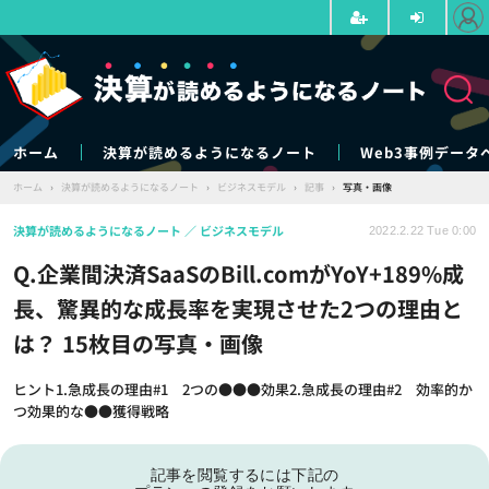
ホーム
決算が読めるようになるノート
Web3事例データ
ホーム
›
決算が読めるようになるノート
›
ビジネスモデル
›
記事
›
写真・画像
決算が読めるようになるノート
ビジネスモデル
2022.2.22 Tue 0:00
Q.企業間決済SaaSのBill.comがYoY+189%成
長、驚異的な成長率を実現させた2つの理由と
は？ 15枚目の写真・画像
ヒント1.急成長の理由#1 2つの●●●効果2.急成長の理由#2 効率的か
つ効果的な●●獲得戦略
記事を閲覧するには下記の